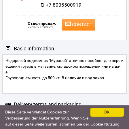
+7 8005500919
Отдел продаж
CONTACT
CONTACT PERSON
Basic Information
Недорогой подъемник "Муравей" отлично подойдет для перем
ещения грузов в магазине, складском помещении или на дач
е.
Грузоподъемность до 500 кг. В наличии и под заказ
Delivery terms and packaging
Diese Seite verwendet Cookies zur
OK!
Unfortunately the seller did not specify the terms of delivery. For m
Verbesserung der Nutzererfahrung. Wenn Sie
ore information, contact the seller.
auf dieser Seite weitersurfen, stimmen Sie der Cookie Nutzung