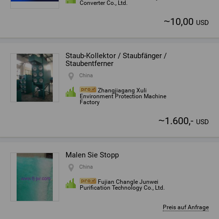
Converter Co., Ltd.
~
10,00
USD
Staub-Kollektor / Staubfänger /
Staubentferner
China
Zhangjiagang Xuli
Environment Protection Machine
Factory
~
1.600,-
USD
Malen Sie Stopp
China
Fujian Changle Junwei
Purification Technology Co., Ltd.
Preis auf Anfrage