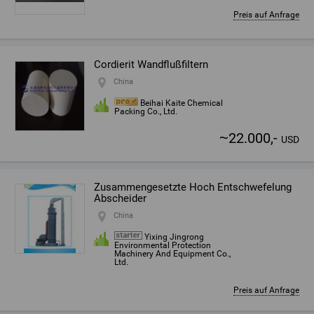
Preis auf Anfrage
Cordierit Wandflußfiltern
China
Beihai Kaite Chemical
Packing Co., Ltd.
~
22.000,-
USD
Zusammengesetzte Hoch Entschwefelung
Abscheider
China
Yixing Jingrong
Environmental Protection
Machinery And Equipment Co.,
Ltd.
Preis auf Anfrage