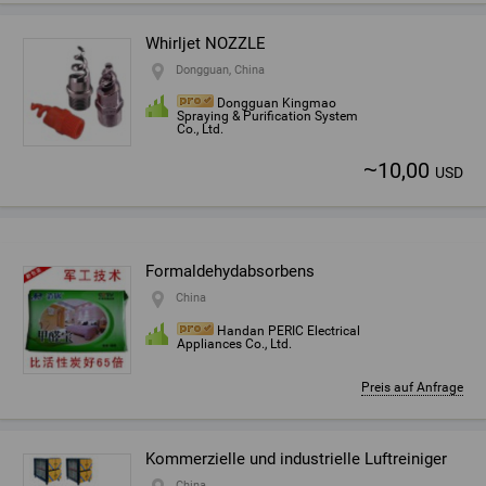
Whirljet NOZZLE
Dongguan, China
Dongguan Kingmao
Spraying & Purification System
Co., Ltd.
~
10,00
USD
Formaldehydabsorbens
China
Handan PERIC Electrical
Appliances Co., Ltd.
Preis auf Anfrage
Kommerzielle und industrielle Luftreiniger
China