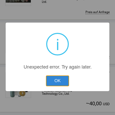
Ltd.
Preis auf Anfrage
keramische Füllkörper
i
Chiu-chiang-hsü, China
Jiangxi Tianmei New
Environmental Material Co., Ltd.
Preis auf Anfrage
Unexpected error. Try again later.
Spinnvlies Polyester Luftfilterpatrone mit PT
Suzhou, China
OK
Suzhou PALDEK
Filtration Science And
Technology Co., Ltd.
~
40,00
USD