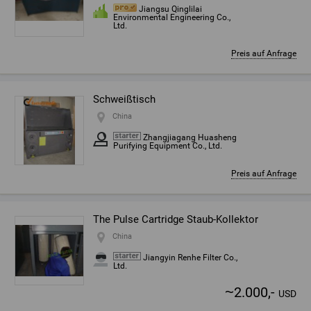
Jiangsu Qinglilai
Environmental Engineering Co.,
Ltd.
Preis auf Anfrage
Schweißtisch
China
Zhangjiagang Huasheng
Purifying Equipment Co., Ltd.
Preis auf Anfrage
The Pulse Cartridge Staub-Kollektor
China
Jiangyin Renhe Filter Co.,
Ltd.
~
2.000,-
USD