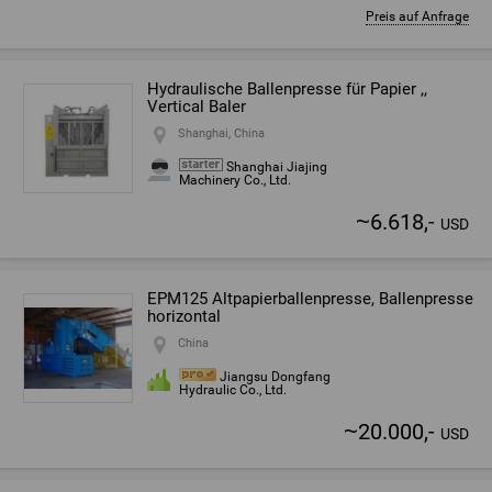
Preis auf Anfrage
Hydraulische Ballenpresse für Papier ,,
Vertical Baler
Shanghai, China
Shanghai Jiajing
Machinery Co., Ltd.
~
6.618,-
USD
EPM125 Altpapierballenpresse, Ballenpresse
horizontal
China
Jiangsu Dongfang
Hydraulic Co., Ltd.
~
20.000,-
USD