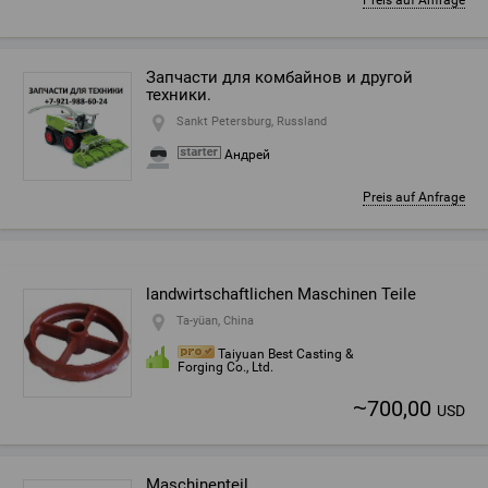
Preis auf Anfrage
Запчасти для комбайнов и другой
техники.
Sankt Petersburg, Russland
Андрей
Preis auf Anfrage
landwirtschaftlichen Maschinen Teile
Ta-yüan, China
Taiyuan Best Casting &
Forging Co., Ltd.
~
700,00
USD
Maschinenteil