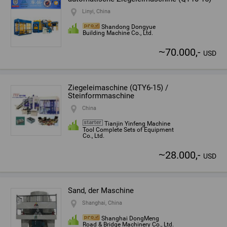
Linyi, China
Shandong Dongyue
Building Machine Co., Ltd.
~
70.000,-
USD
Ziegeleimaschine (QTY6-15) /
Steinformmaschine
China
Tianjin Yinfeng Machine
Tool Complete Sets of Equipment
Co., Ltd.
~
28.000,-
USD
Sand, der Maschine
Shanghai, China
Shanghai DongMeng
Road & Bridge Machinery Co., Ltd.