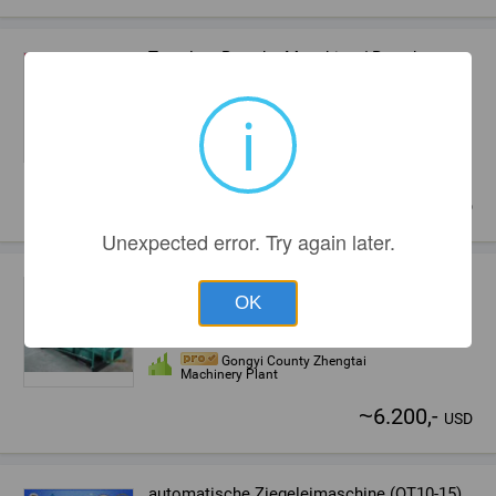
Template Box, der Maschine / Box, der
Maschine
Wuhan, China
i
Wuhan Changxin Science
& Technology Development Co.,
Ltd.
~
1,00
USD
Unexpected error. Try again later.
Backstein, der Maschine, Hohlziegeln
Maschine
OK
China
Gongyi County Zhengtai
Machinery Plant
~
6.200,-
USD
automatische Ziegeleimaschine (QT10-15)