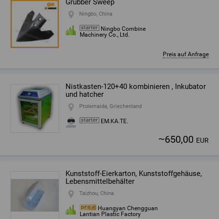
Grubber Sweep
Ningbo, China
Ningbo Combine
Machinery Co., Ltd.
Preis auf Anfrage
Nistkasten-120+40 kombinieren , Inkubator
und hatcher
Ptolemaida, Griechenland
EM.KA.TE.
~
650,00
EUR
Kunststoff-Eierkarton, Kunststoffgehäuse,
Lebensmittelbehälter
Taizhou, China
Huangyan Chengguan
Lantian Plastic Factory