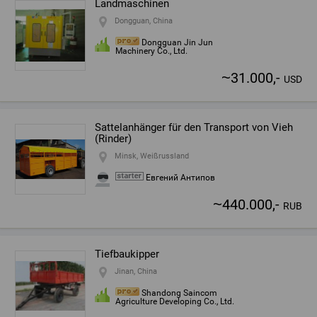
Landmaschinen
Dongguan, China
Dongguan Jin Jun
Machinery Co., Ltd.
~
31.000,-
USD
Sattelanhänger für den Transport von Vieh
(Rinder)
Minsk, Weißrussland
Евгений Антипов
~
440.000,-
RUB
Tiefbaukipper
Jinan, China
Shandong Saincom
Agriculture Developing Co., Ltd.