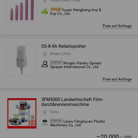
Yü-yao Hsien, China
Yuyao Hengbang Imp &
Exp Co., Ltd.
Preis auf Anfrage
SS-8-4A Nebelsprüher
Ningbo, China
Ningbo Haishu Spread
Sprayer International Co., Ltd.
Preis auf Anfrage
3FM5000 Landwirtschaft Film-
durchbrennenmaschine
China
Laiwu Fengliyuan Plastic
Machinery Co., Ltd.
~
20.000,-
USD