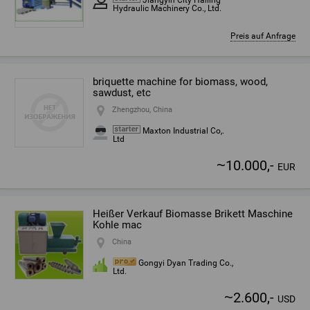
Jiangyin City Hailing
Hydraulic Machinery Co., Ltd.
Preis auf Anfrage
briquette machine for biomass, wood,
sawdust, etc
Zhengzhou, China
Maxton Industrial Co,.
Ltd
~
10.000,-
EUR
Heißer Verkauf Biomasse Brikett Maschine
Kohle mac
China
Gongyi Dyan Trading Co.,
Ltd.
~
2.600,-
USD