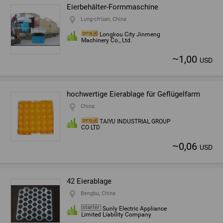
Eierbehälter-Formmaschine
Lung-ch’üan, China
Longkou City Jinmeng
Machinery Co., Ltd.
~
1,00
USD
hochwertige Eierablage für Geflügelfarm
China
TAIYU INDUSTRIAL GROUP
CO LTD
~
0,06
USD
42 Eierablage
Bengbu, China
Sunly Electric Appliance
Limited Liability Company