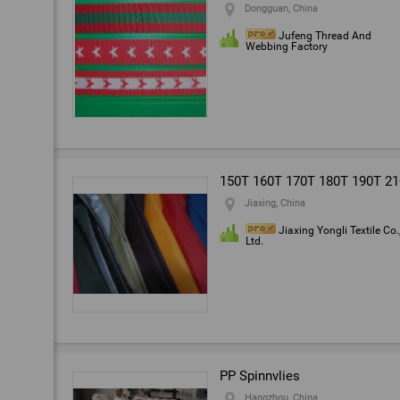
Dongguan, China
Jufeng Thread And
Webbing Factory
150T 160T 170T 180T 190T 210
Jiaxing, China
Jiaxing Yongli Textile Co.
Ltd.
PP Spinnvlies
Hangzhou, China