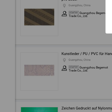
Guangzhou, China
Guangzhou Begemot
Trade Co., Ltd.
Kunstleder / PU / PVC für Ha
Guangzhou, China
Guangzhou Begemot
Trade Co., Ltd.
Zeichen Gedruckt auf Nylonma