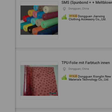
SMS (Spunbond + + Meltblown-S
Dongguan, China
Dongguan Jianxing
Clothing Accessory Co., Ltd.
TPU-Folie mit Farbtuch innen
Dongguan, China
Dongguan Xionglin New
Materials Technology Co., Ltd.