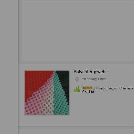
Polyestergewebe
Yü-chiang, China
Jinjiang Laojun Chemica
Co., Ltd.