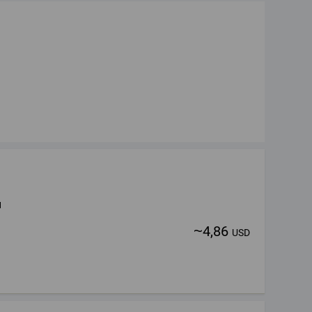
l
~
4,86
USD