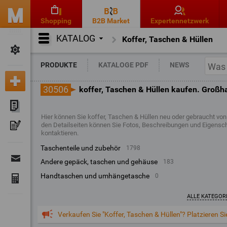
Shopping
B2B Market
Expertennetzwerk
KATALOG
Koffer, Taschen & Hüllen
PRODUKTE
KATALOGE PDF
NEWS
30506
koffer, Taschen & Hüllen kaufen. Großh
Hier können Sie koffer, Taschen & Hüllen neu oder gebraucht von
den Detailseiten können Sie Fotos, Beschreibungen und Eigensc
kontaktieren.
taschenteile und zubehör
1798
andere gepäck, taschen und gehäuse
183
handtaschen und umhängetasche
0
ALLE KATEGOR
Verkaufen Sie "Koffer, Taschen & Hüllen"? Platzieren Si