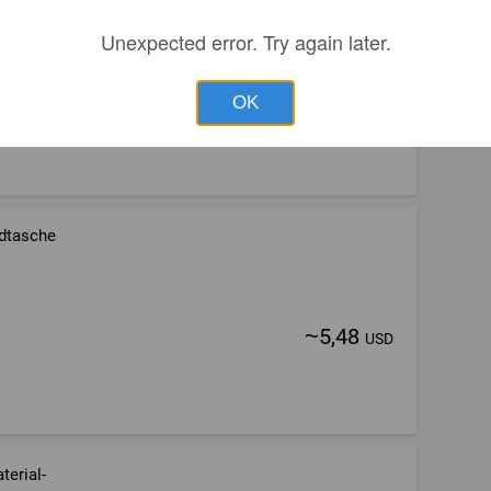
Unexpected error. Try again later.
~
0,64
USD
OK
ndtasche
~
5,48
USD
terial-