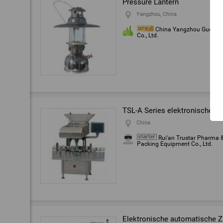
Pressure Lantern
Yangzhou, China
China Yangzhou Guo Tai
Co., Ltd.
TSL-A Series elektronische Ta
China
Rui'an Trustar Pharma 
Packing Equipment Co., Ltd.
Elektronische automatische 