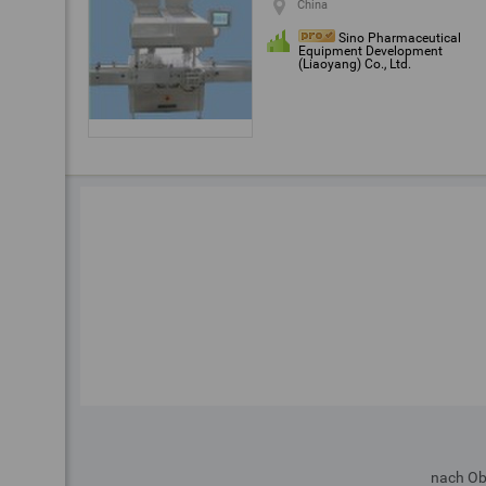
China
Sino Pharmaceutical
Equipment Development
(Liaoyang) Co., Ltd.
nach O