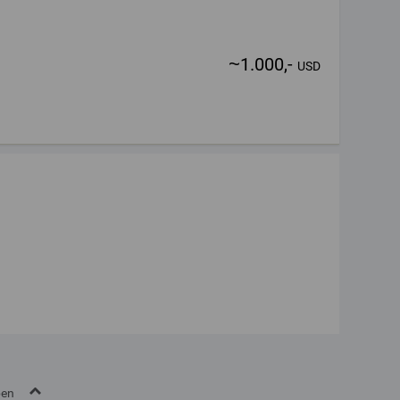
~
1.000,-
USD
ben