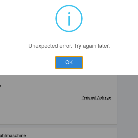
i
~
10,00
USD
Unexpected error. Try again later.
OK
blet / Capsule Zähler
&
Preis auf Anfrage
Zählmaschine