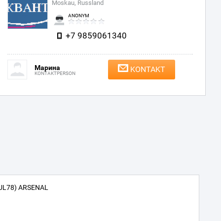
Moskau, Russland
ANONYM
+7 9859061340
Марина
KONTAKT
KONTAKTPERSON
UL78) ARSENAL