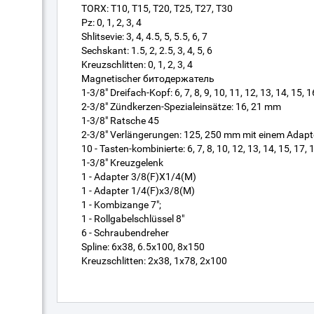
TORX: T10, T15, T20, T25, T27, T30
Pz: 0, 1, 2, 3, 4
Shlitsevie: 3, 4, 4.5, 5, 5.5, 6, 7
Sechskant: 1.5, 2, 2.5, 3, 4, 5, 6
Kreuzschlitten: 0, 1, 2, 3, 4
Magnetischer битодержатель
1-3/8" Dreifach-Kopf: 6, 7, 8, 9, 10, 11, 12, 13, 14, 15, 
2-3/8" Zündkerzen-Spezialeinsätze: 16, 21 mm
1-3/8" Ratsche 45
2-3/8" Verlängerungen: 125, 250 mm mit einem Adapt
10 - Tasten-kombinierte: 6, 7, 8, 10, 12, 13, 14, 15, 17
1-3/8" Kreuzgelenk
1 - Adapter 3/8(F)X1/4(M)
1 - Adapter 1/4(F)x3/8(M)
1 - Kombizange 7";
1 - Rollgabelschlüssel 8"
6 - Schraubendreher
Spline: 6x38, 6.5x100, 8x150
Kreuzschlitten: 2x38, 1x78, 2x100