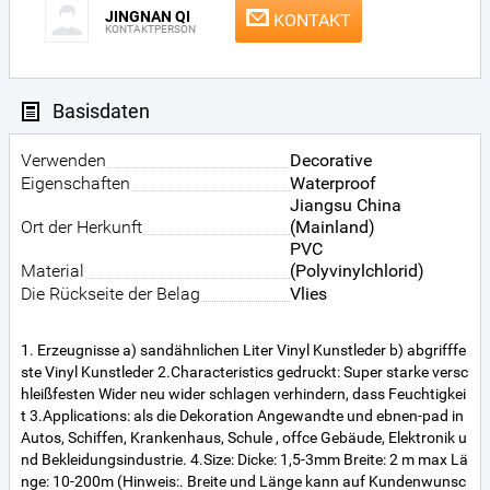
JINGNAN QI
KONTAKT
KONTAKTPERSON
Basisdaten
Verwenden
Decorative
Eigenschaften
Waterproof
Jiangsu China
Ort der Herkunft
(Mainland)
PVC
Material
(Polyvinylchlorid)
Die Rückseite der Belag
Vlies
1. Erzeugnisse a) sandähnlichen Liter Vinyl Kunstleder b) abgrifffe
ste Vinyl Kunstleder 2.Characteristics gedruckt: Super starke versc
hleißfesten Wider neu wider schlagen verhindern, dass Feuchtigkei
t 3.Applications: als die Dekoration Angewandte und ebnen-pad in
Autos, Schiffen, Krankenhaus, Schule , offce Gebäude, Elektronik u
nd Bekleidungsindustrie. 4.Size: Dicke: 1,5-3mm Breite: 2 m max Lä
nge: 10-200m (Hinweis:. Breite und Länge kann auf Kundenwunsc