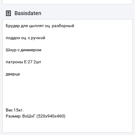
Basisdaten
Брудер для цыплят оц. разборный
поддон оц. с ручкой
Шнур с диммером
патроны Е-27 2шт
дверца
Вес 15кг.
Размер: ВхШхГ (520х940х460)