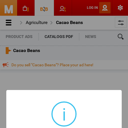
LOG IN
Agriculture
Cacao Beans
PRODUCT ADS
CATALOGS PDF
NEWS
Cacao Beans
Do you sell "Cacao Beans"? Place your ad here!
i