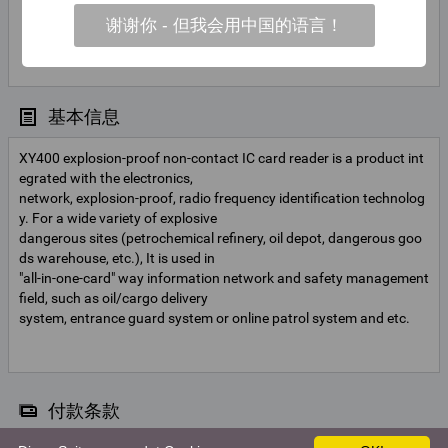
min
谢谢你 - 但我会用中国的语言！
联系
shuai
联系人姓名
基本信息
XY400 explosion-proof non-contact IC card reader is a product int
egrated with the electronics,
network, explosion-proof, radio frequency identification technolog
y. For a wide variety of explosive
dangerous sites (petrochemical refinery, oil depot, dangerous goo
ds warehouse, etc.), It is used in
"all-in-one-card" way information network and safety management
field, such as oil/cargo delivery
system, entrance guard system or online patrol system and etc.
付款条款