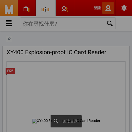
登陸
XY400 Explosion-proof IC Card Reader
阅读目录