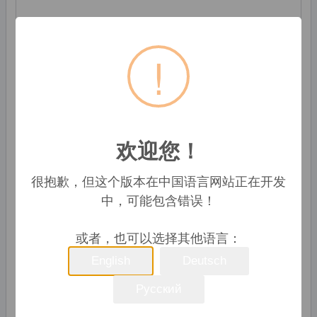
!
条件:
欢迎您！
新
很抱歉，但这个版本在中国语言网站正在开发
📣 询问价格
中，可能包含错误！
深圳市旭永实业有限公司
或者，也可以选择其他语言：
Nanshanhai, 中国
English
Deutsch
无名
Русский
+86 18923497810