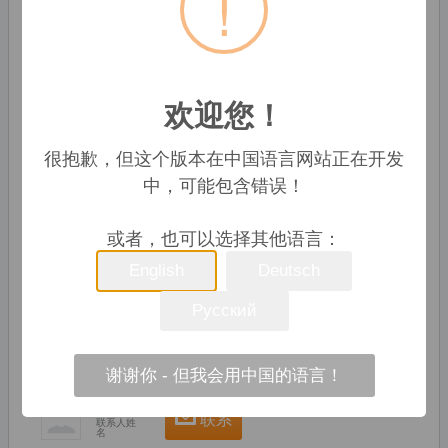
!
欢迎您！
很抱歉，但这个版本在中国语言网站正在开发
中，可能包含错误！
📣 询问价格
或者，也可以选择其他语言：
Jiashan Xucheng Organic Fertilizer Factory
English
Deutsch
Liu‘an, 中国
Русский
公司
86-573-84648779
谢谢你 - 但我会用中国的语言！
Hart Gu
联系
联系人姓
名