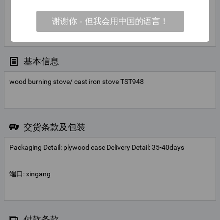
Zenghui
联系
谢谢你 - 但我会用中国的语言！
Zhu
联系人姓名
基本信息
wood burning stove/ cast iron stove TST948
交货条款及包装
Packaging Detail: plywood case Delivery Detail: 35-40days
端口: xingang
付款条款