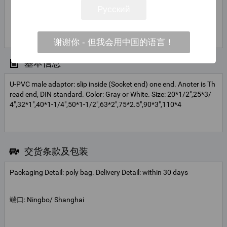
Русский
Ralin
联系
Feng
联系人姓名
谢谢你 - 但我会用中国的语言！
基本信息
U-PVC male adaptor: slip inside (Socket end) one end. Anoter is Th
read end, DIN standard. Color: Gray or White. Size: 20*1/2",25*3/
4",32*1",40*1-1/4",50*1-1/2",63*2",75*2.5",90*3",110*4
交货条款及包装
Packaging Detail: poly bag. Delivery Detail: within 30 days
端口: Ningbo/ Shanghai