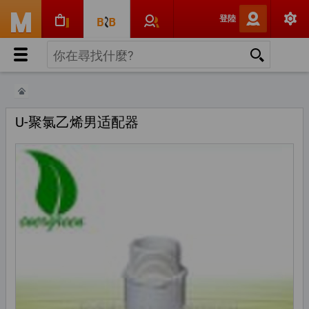
登陸
U-聚氯乙烯男适配器