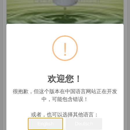
!
原价: 0,05 USD
生产能力:
欢迎您！
1000000 片 / 月
很抱歉，但这个版本在中国语言网站正在开发
Ningbo Evergreen Agriculture Equipment Co.,
Ltd
中，可能包含错误！
宁波市, 中国
公司
或者，也可以选择其他语言：
86-574-88107396
English
Deutsch