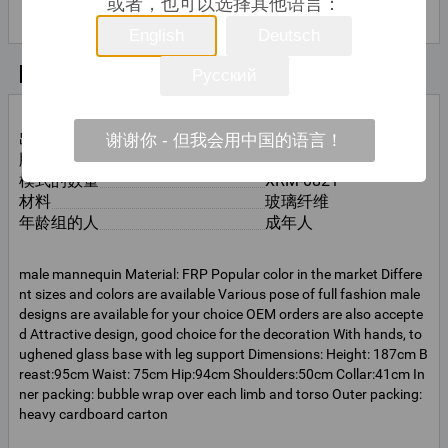
或者，也可以选择其他语言：
联系人姓名
English
Deutsch
基本信息
Русский
Guangdong China
出生地
(Mainland)
谢谢你 - 但我会用中国的语言！
牌子的名字
Xinran
模式的数量
XRM-0821
材料
玻璃纤维
年龄组的人
成年人
male mannequin Material: FRP Popular color in the market Differe
nt sizes and colors are available Various pose of full fashion male
designs are available for your choice OEM orders are also accepte
d Attractive design, good choice for the decoration With hands, to
ughened glass base with leg support Dimensions: Height: 187cm B
reast:95cm Waist: 75cm Hip:94cm Shoulders:50cm Collar:41cm In
ner packing: bubble wrap over each limb and torso Outer packing:
heavy cardboard carton