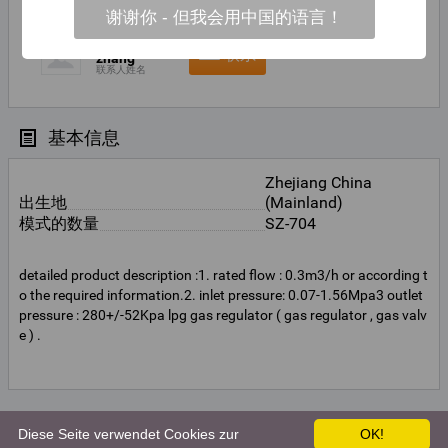
谢谢你 - 但我会用中国的语言！
tracy
联系
zhang
联系人姓名
基本信息
Zhejiang China
出生地
(Mainland)
模式的数量
SZ-704
detailed product description :1. rated flow : 0.3m3/h or according t
o the required information.2. inlet pressure: 0.07-1.56Mpa3 outlet
pressure : 280+/-52Kpa lpg gas regulator ( gas regulator , gas valv
e ) .
交货条款及包装
Diese Seite verwendet Cookies zur
OK!