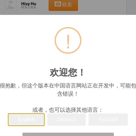
Hicy Hu
联系
联系人姓名
!
欢迎您！
很抱歉，但这个版本在中国语言网站正在开发中，可能
Zhejiang China (Mainland)
3P Q61F-16/64C/P/R
含错误！
ZN / customized
SS304
或者，也可以选择其他语言：
ure: 1.6-6.4lbs 3) Suitable temperature range: -20-350¡ãC 4)
English
Deutsch
Русский
gas and some corrosive liquids (W.O.G.)Packing:Carton/wood
terialBodySS CF8/CF8MBallSS304/316Seal RingPTFE/RPTFES