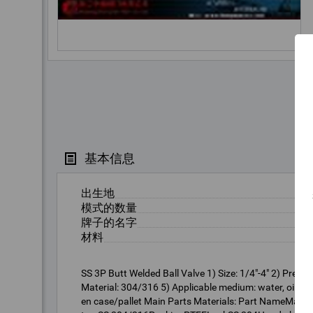
基本信息
出生地
模式的数量
牌子的名字
材料
SS 3P Butt Welded Ball Valve 1) Size: 1/4"-4" 2) Press
Material: 304/316 5) Applicable medium: water, oil, 
en case/pallet Main Parts Materials: Part NameMa