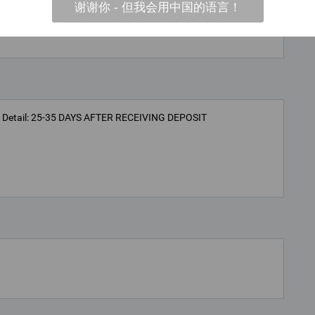
304Stem NutSS 304GlandSS 304Handle CoverPlasticSeal
谢谢你 - 但我会用中国的语言！
D VALVE PRODUCTS, PLEASE CONTACT US.
ry Detail: 25-35 DAYS AFTER RECEIVING DEPOSIT