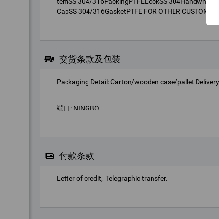
temSS 304/316PackingPTFELockSS 304HandwheelSS 
CapSS 304/316GasketPTFE FOR OTHER CUSTOMIZE
交货条款及包装
Packaging Detail: Carton/wooden case/pallet Delive
端口: NINGBO
付款条款
Letter of credit
Telegraphic transfer